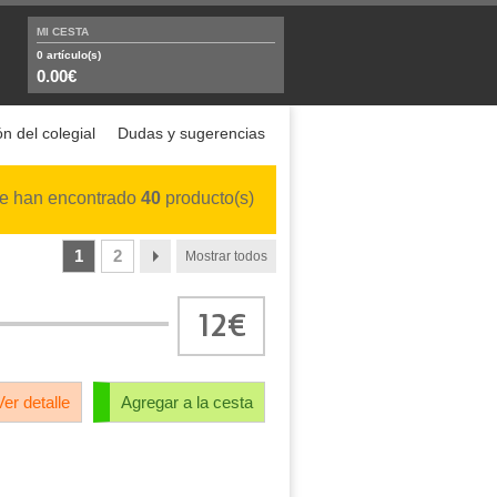
MI CESTA
0
artículo(s)
0.00€
n del colegial
Dudas y sugerencias
e han encontrado
40
producto(s)
1
2
Mostrar todos
12€
Ver detalle
Agregar a la cesta