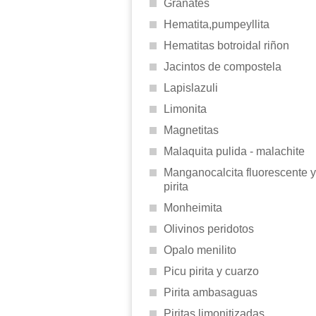
Granates
Hematita,pumpeyllita
Hematitas botroidal riñon
Jacintos de compostela
Lapislazuli
Limonita
Magnetitas
Malaquita pulida - malachite
Manganocalcita fluorescente y
pirita
Monheimita
Olivinos peridotos
Opalo menilito
Picu pirita y cuarzo
Pirita ambasaguas
Piritas limonitizadas