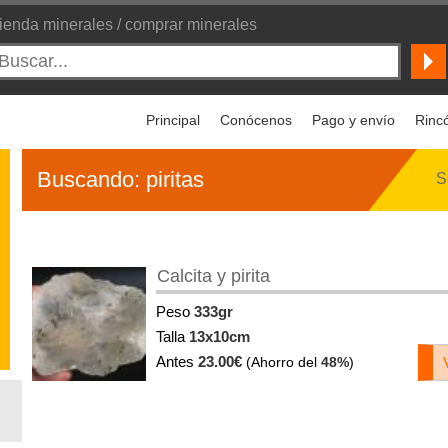
ienda minerales / comprar minerales
Principal
Conócenos
Pago y envío
Rincó
Buscando:
piritas
S
Calcita y pirita
Peso
333gr
Talla
13x10cm
Antes
23.00€
(Ahorro del
48%
)