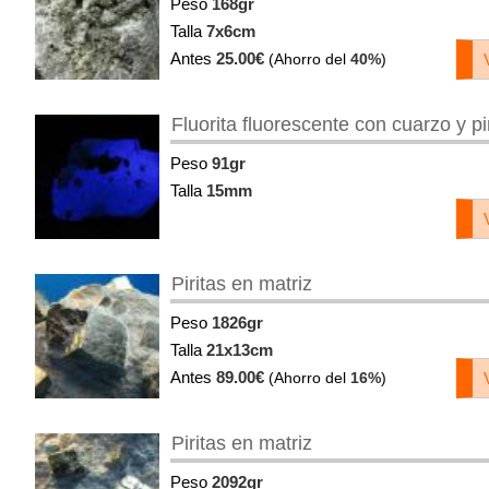
Peso
168gr
Talla
7x6cm
Antes
25.00€
(Ahorro del
40%
)
Fluorita fluorescente con cuarzo y pi
Peso
91gr
Talla
15mm
Piritas en matriz
Peso
1826gr
Talla
21x13cm
Antes
89.00€
(Ahorro del
16%
)
Piritas en matriz
Peso
2092gr