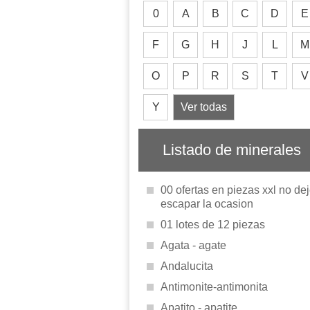
0
A
B
C
D
E
F
G
H
J
L
M
O
P
R
S
T
V
Y
Ver todas
Listado de minerales
00 ofertas en piezas xxl no de
escapar la ocasion
01 lotes de 12 piezas
Agata - agate
Andalucita
Antimonite-antimonita
Apatito - apatite