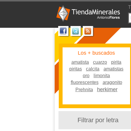
T
Los + buscados
amatista
cuarzo
pirita
piritas
calcita
amatistas
oro
limonita
fluorescentes
aragonito
herkimer
Prehnita
Filtrar por letra