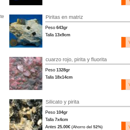
te
Piritas en matriz
Peso
643gr
Talla
13x9cm
cuarzo rojo, pirita y fluorita
Peso
1328gr
Talla
18x14cm
Silicato y pirita
Peso
104gr
Talla
7x4cm
Antes
25.00€
(Ahorro del
52%
)