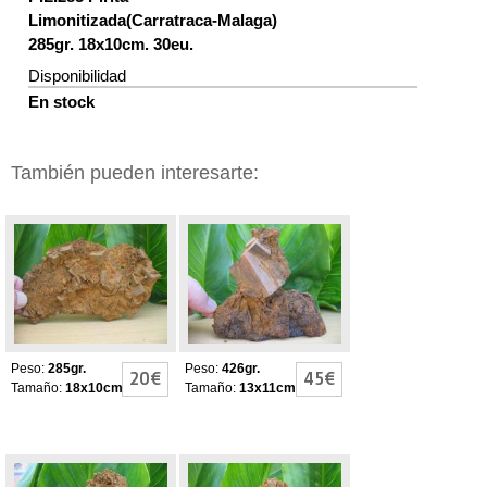
Limonitizada(Carratraca-Malaga)
285gr. 18x10cm. 30eu.
Disponibilidad
En stock
También pueden interesarte:
Piritas
Piritas
Limonitizadas
Limonitizadas
Peso:
285gr.
Peso:
426gr.
20€
45€
Tamaño:
18x10cm
Tamaño:
13x11cm
Piritas
Piritas