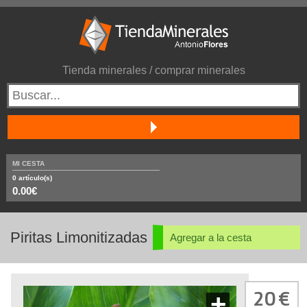
Tienda minerales / comprar minerales
MI CESTA
0
artículo(s)
0.00€
Piritas Limonitizadas
Agregar a la cesta
20
+