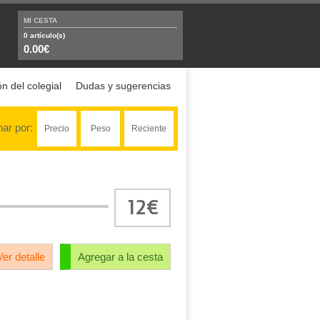
MI CESTA
0
artículo(s)
0.00€
n del colegial
Dudas y sugerencias
ar por:
Precio
Peso
Reciente
12€
Ver detalle
Agregar a la cesta