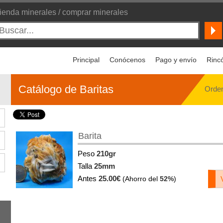
ienda minerales / comprar minerales
Principal
Conócenos
Pago y envío
Rincó
Catálogo de Baritas
Orden
Barita
Peso
210gr
Talla
25mm
Antes
25.00€
(Ahorro del
52%
)