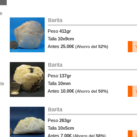
je
Barita
Peso
411gr
Talla
10x9cm
Antes
25.00€
(Ahorro del
52%
)
Barita
Peso
137gr
Talla
10mm
te
Antes
10.00€
(Ahorro del
50%
)
Barita
Peso
263gr
Talla
10x5cm
Antes
7.00€
(Ahorro del
58%
)