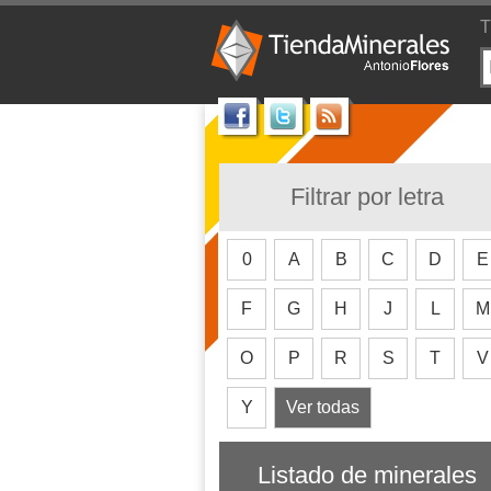
T
Filtrar por letra
0
A
B
C
D
E
F
G
H
J
L
M
O
P
R
S
T
V
Y
Ver todas
Listado de minerales