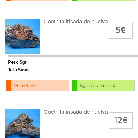
Goethita irisada de huelva
5€
Peso
5gr
Talla
5mm
Ver detalle
Agregar a la cesta
Goethita irisada de huelva
12€