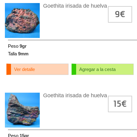
Goethita irisada de huelva
9€
Peso
9gr
Talla
9mm
Ver detalle
Agregar a la cesta
Goethita irisada de huelva
15€
Peso
15gr