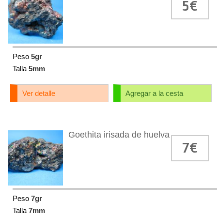
5€
Peso
5gr
Talla
5mm
Ver detalle
Agregar a la cesta
Goethita irisada de huelva
7€
Peso
7gr
Talla
7mm