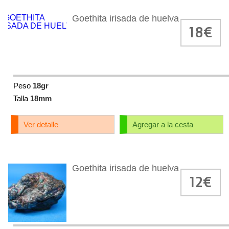
Goethita irisada de huelva
18€
Peso
18gr
Talla
18mm
Ver detalle
Agregar a la cesta
Goethita irisada de huelva
12€