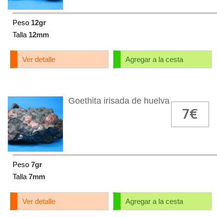
Peso
12gr
Talla
12mm
Ver detalle
Agregar a la cesta
Goethita irisada de huelva
7€
Peso
7gr
Talla
7mm
Ver detalle
Agregar a la cesta