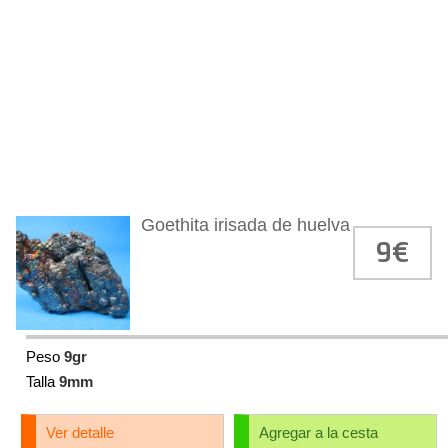
Goethita irisada de huelva
9€
Peso
9gr
Talla
9mm
Ver detalle
Agregar a la cesta