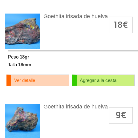
Goethita irisada de huelva
18€
Peso
18gr
Talla
18mm
Ver detalle
Agregar a la cesta
Goethita irisada de huelva
9€