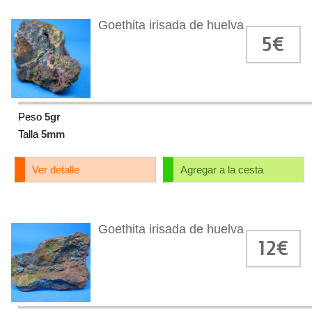
Goethita irisada de huelva
5€
Peso
5gr
Talla
5mm
Ver detalle
Agregar a la cesta
Goethita irisada de huelva
12€