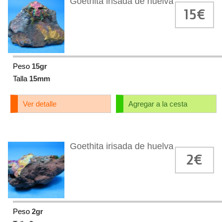
Goethita irisada de huelva
15€
Peso
15gr
Talla
15mm
Ver detalle
Agregar a la cesta
Goethita irisada de huelva
2€
Peso
2gr