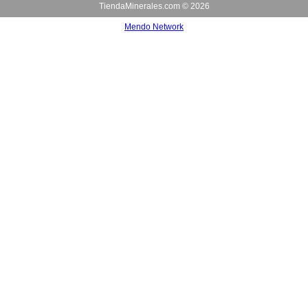
TiendaMinerales.com ©
2026
Mendo Network