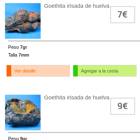
Goethita irisada de huelva
7€
Peso
7gr
Talla
7mm
Ver detalle
Agregar a la cesta
Goethita irisada de huelva
9€
Peso
9gr