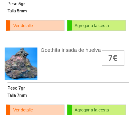
Peso
5gr
Talla
5mm
Ver detalle
Agregar a la cesta
Goethita irisada de huelva
7€
Peso
7gr
Talla
7mm
Ver detalle
Agregar a la cesta