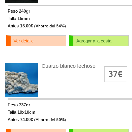
Peso
240gr
Talla
15mm
Antes
15.00€
(Ahorro del
54%
)
Ver detalle
Agregar a la cesta
Cuarzo blanco lechoso
37€
Peso
737gr
Talla
19x10cm
Antes
74.00€
(Ahorro del
50%
)