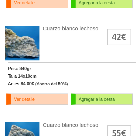
Ver detalle
Agregar a la cesta
Cuarzo blanco lechoso
42€
Peso
840gr
Talla
14x10cm
Antes
84.00€
(Ahorro del
50%
)
Ver detalle
Agregar a la cesta
Cuarzo blanco lechoso
55€