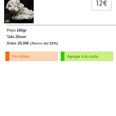
12€
Peso
160gr
Talla
25mm
Antes
25.00€
(Ahorro del
52%
)
Ver detalle
Agregar a la cesta