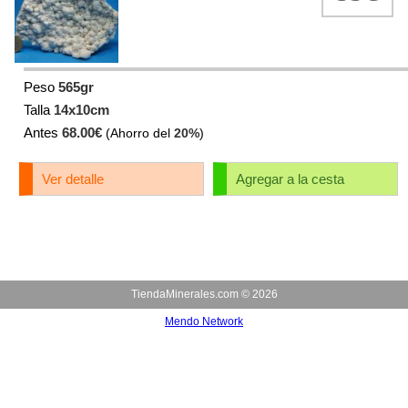
Peso
565gr
Talla
14x10cm
Antes
68.00€
(Ahorro del
20%
)
Ver detalle
Agregar a la cesta
TiendaMinerales.com ©
2026
Mendo Network