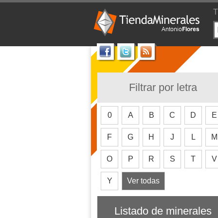
T
Filtrar por letra
0
A
B
C
D
E
F
G
H
J
L
M
O
P
R
S
T
V
Y
Ver todas
Listado de minerales