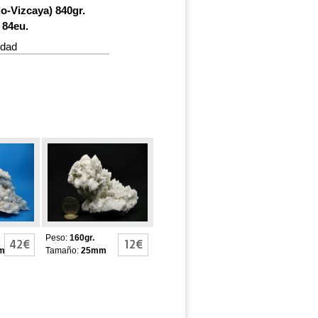
o-Vizcaya) 840gr.
 84eu.
idad
LANCO
CUARZO BLANCO
LECHOSO
Peso:
160gr.
42€
12€
m
Tamaño:
25mm