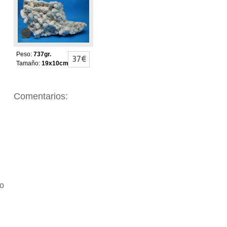
LECHOSO
Peso:
737gr.
37€
Tamaño:
19x10cm
Comentarios:
io