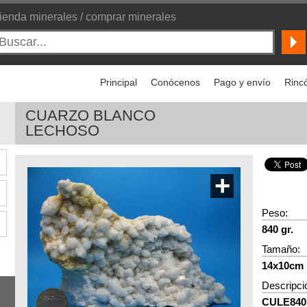
ienda minerales / comprar minerales
Principal
Conócenos
Pago y envío
Rincó
CUARZO BLANCO
LECHOSO
+
Peso:
840 gr.
Tamaño:
14x10cm
Descripci
CULE840 