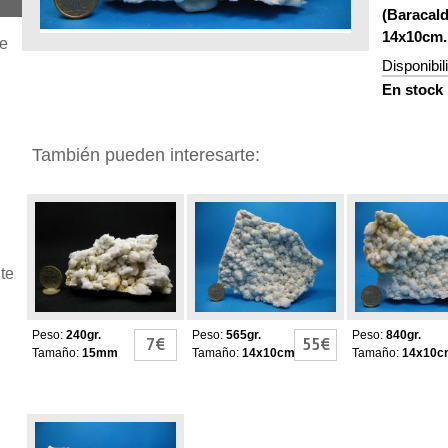
(Baracald
14x10cm.
je
Disponibil
En stock
También pueden interesarte:
CUARZO BLANCO
CUARZO BLANCO
CUARZO B
LECHOSO
LECHOSO
LECHOSO
te
Peso:
240gr.
Peso:
565gr.
Peso:
840gr.
7€
55€
Tamaño:
15mm
Tamaño:
14x10cm
Tamaño:
14x10c
CUARZO BLANCO