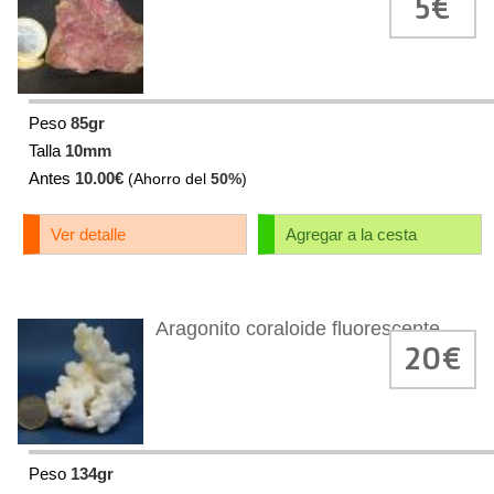
5€
Peso
85gr
Talla
10mm
Antes
10.00€
(Ahorro del
50%
)
Ver detalle
Agregar a la cesta
Aragonito coraloide fluorescente
20€
Peso
134gr