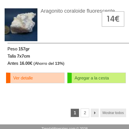
Aragonito coraloide fluorescente
14€
Peso
157gr
Talla
7x7cm
Antes
16.00€
(Ahorro del
13%
)
Ver detalle
Agregar a la cesta
1
2
Mostrar todos
TiendaMinerales.com ©
2026