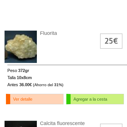
Fluorita
25€
Peso
372gr
Talla
10x8cm
Antes
36.00€
(Ahorro del
31%
)
Ver detalle
Agregar a la cesta
Calcita fluorescente