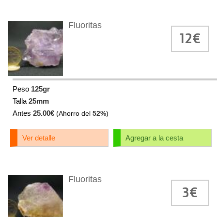
Fluoritas
12€
Peso
125gr
Talla
25mm
Antes
25.00€
(Ahorro del
52%
)
Ver detalle
Agregar a la cesta
Fluoritas
3€