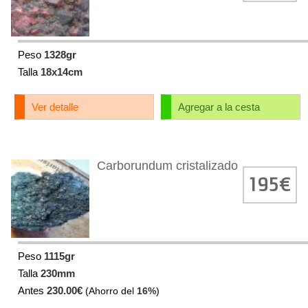
Peso
1328gr
Talla
18x14cm
Ver detalle
Agregar a la cesta
Carborundum cristalizado
195€
Peso
1115gr
Talla
230mm
Antes
230.00€
(Ahorro del
16%
)