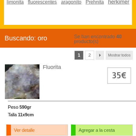
herkimer
limonita
fluorescentes
aragonito
Prehnita
Se han encontrado
40
Buscando:
oro
producto(s)
1
2
Mostrar todos
Fluorita
35€
Peso
590gr
Talla
11x9cm
Ver detalle
Agregar a la cesta