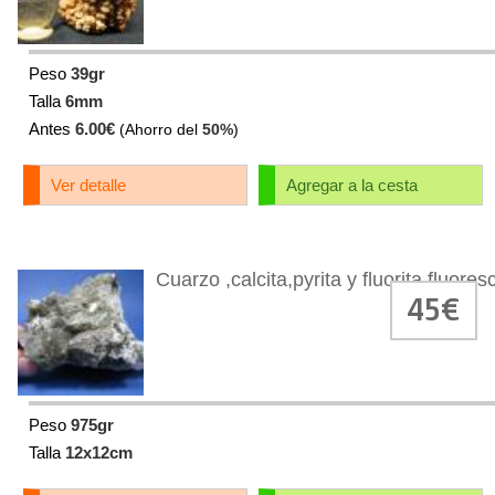
Peso
39gr
Talla
6mm
Antes
6.00€
(Ahorro del
50%
)
Ver detalle
Agregar a la cesta
Cuarzo ,calcita,pyrita y fluorita fluores
45€
Peso
975gr
Talla
12x12cm