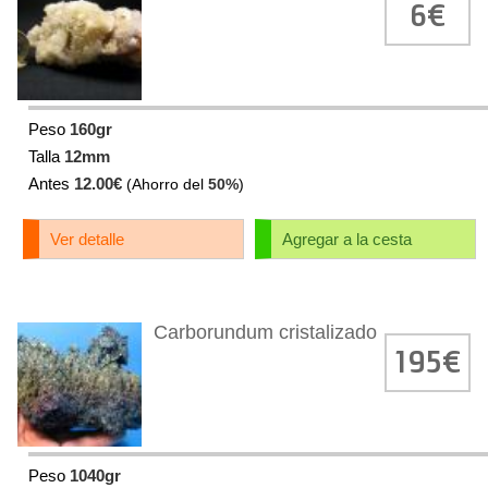
6€
Peso
160gr
Talla
12mm
Antes
12.00€
(Ahorro del
50%
)
Ver detalle
Agregar a la cesta
Carborundum cristalizado
195€
Peso
1040gr