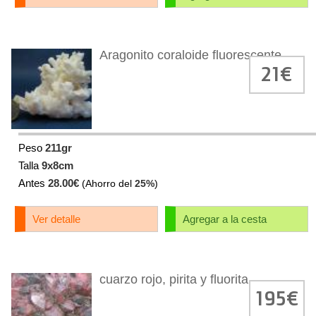
Aragonito coraloide fluorescente
21€
Peso
211gr
Talla
9x8cm
Antes
28.00€
(Ahorro del
25%
)
Ver detalle
Agregar a la cesta
cuarzo rojo, pirita y fluorita
195€