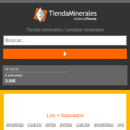
Tienda minerales / comprar minerales
MI CESTA
0
artículo(s)
0.00€
Los + buscados
amatista
cuarzo
pirita
piritas
calcita
amatistas
oro