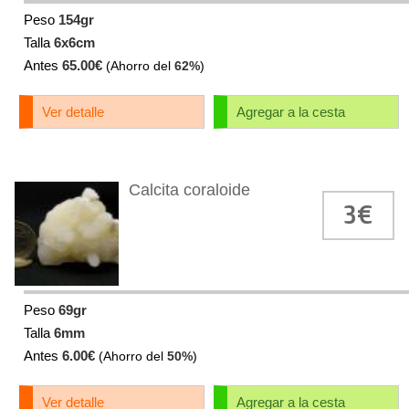
Peso
154gr
Talla
6x6cm
Antes
65.00€
(Ahorro del
62%
)
Ver detalle
Agregar a la cesta
Calcita coraloide
3€
Peso
69gr
Talla
6mm
Antes
6.00€
(Ahorro del
50%
)
Ver detalle
Agregar a la cesta