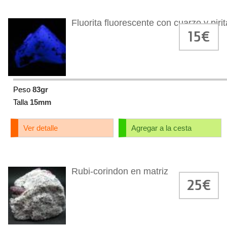
Fluorita fluorescente con cuarzo y pirit
15€
Peso
83gr
Talla
15mm
Ver detalle
Agregar a la cesta
Rubi-corindon en matriz
25€