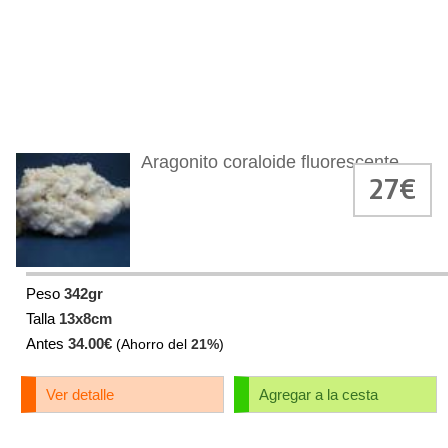
Aragonito coraloide fluorescente
27€
Peso
342gr
Talla
13x8cm
Antes
34.00€
(Ahorro del
21%
)
Ver detalle
Agregar a la cesta