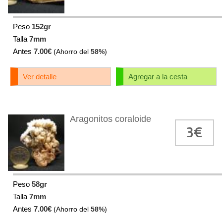
Peso
152gr
Talla
7mm
Antes
7.00€
(Ahorro del
58%
)
Ver detalle
Agregar a la cesta
Aragonitos coraloide
3€
Peso
58gr
Talla
7mm
Antes
7.00€
(Ahorro del
58%
)