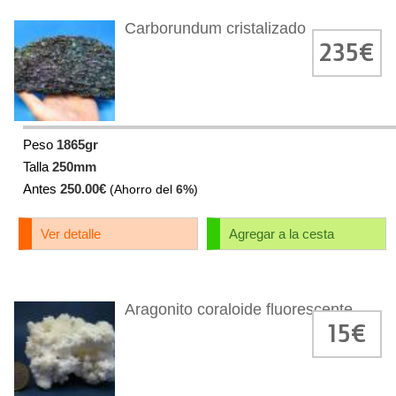
Carborundum cristalizado
235€
Peso
1865gr
Talla
250mm
Antes
250.00€
(Ahorro del
6%
)
Ver detalle
Agregar a la cesta
Aragonito coraloide fluorescente
15€