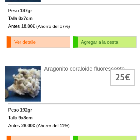
Peso
187gr
Talla
8x7cm
Antes
18.00€
(Ahorro del
17%
)
Ver detalle
Agregar a la cesta
Aragonito coraloide fluorescente
25€
Peso
192gr
Talla
9x8cm
Antes
28.00€
(Ahorro del
11%
)