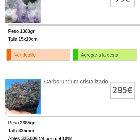
Peso
1303gr
Talla
15x10cm
Ver detalle
Agregar a la cesta
Carborundum cristalizado
295€
Peso
2385gr
Talla
325mm
Antes
325.00€
(Ahorro del
10%
)