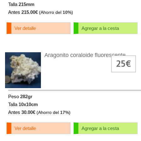
Talla
215mm
Antes
215.00€
(Ahorro del
10%
)
Ver detalle
Agregar a la cesta
Aragonito coraloide fluorescente
25€
Peso
282gr
Talla
10x10cm
Antes
30.00€
(Ahorro del
17%
)
Ver detalle
Agregar a la cesta