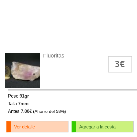
Fluoritas
3€
Peso
91gr
Talla
7mm
Antes
7.00€
(Ahorro del
58%
)
Ver detalle
Agregar a la cesta