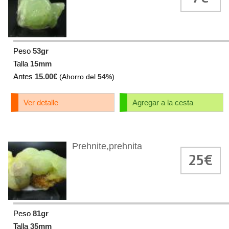
Peso
53gr
Talla
15mm
Antes
15.00€
(Ahorro del
54%
)
Ver detalle
Agregar a la cesta
Prehnite,prehnita
25€
Peso
81gr
Talla
35mm