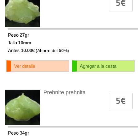
5€
Peso
27gr
Talla
10mm
Antes
10.00€
(Ahorro del
50%
)
Ver detalle
Agregar a la cesta
Prehnite,prehnita
5€
Peso
34gr