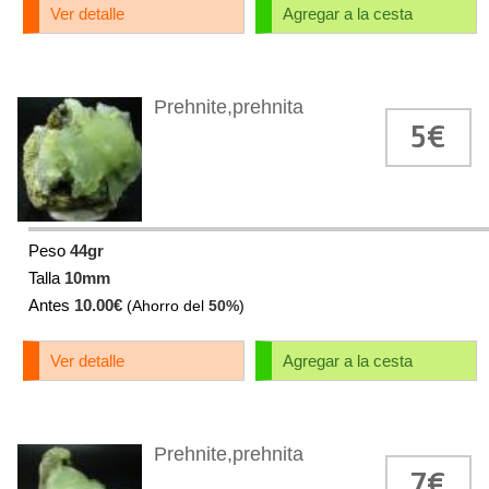
Ver detalle
Agregar a la cesta
Prehnite,prehnita
5€
Peso
44gr
Talla
10mm
Antes
10.00€
(Ahorro del
50%
)
Ver detalle
Agregar a la cesta
Prehnite,prehnita
7€