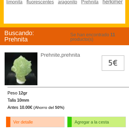
herkimer
limonita
fluorescentes
aragonito
Prehnita
Buscando:
Se han encontrado
11
Prehnita
producto(s)
Prehnite,prehnita
5€
Peso
12gr
Talla
10mm
Antes
10.00€
(Ahorro del
50%
)
Ver detalle
Agregar a la cesta