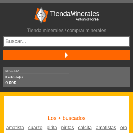
Tienda minerales / comprar minerales
MI CESTA
0
artículo(s)
0.00€
Los + buscados
amatista
cuarzo
pirita
piritas
calcita
amatistas
oro