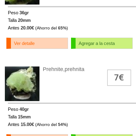
Peso
36gr
Talla
20mm
Antes
20.00€
(Ahorro del
65%
)
Ver detalle
Agregar a la cesta
Prehnite,prehnita
7€
Peso
40gr
Talla
15mm
Antes
15.00€
(Ahorro del
54%
)