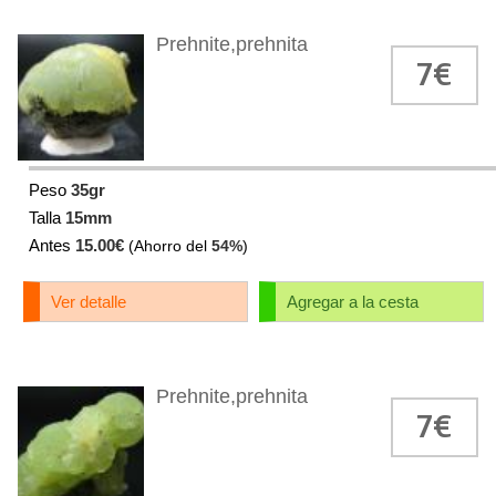
Prehnite,prehnita
7€
Peso
35gr
Talla
15mm
Antes
15.00€
(Ahorro del
54%
)
Ver detalle
Agregar a la cesta
Prehnite,prehnita
7€