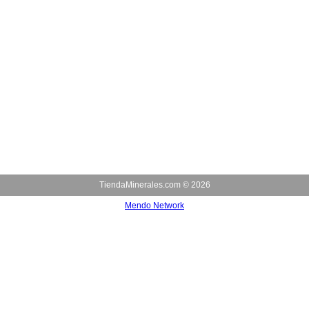
TiendaMinerales.com ©
2026
Mendo Network