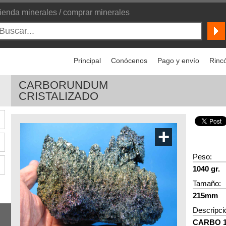
ienda minerales / comprar minerales
Principal
Conócenos
Pago y envío
Rincó
CARBORUNDUM
CRISTALIZADO
+
Peso:
1040 gr.
Tamaño:
215mm
Descripci
CARBO 1