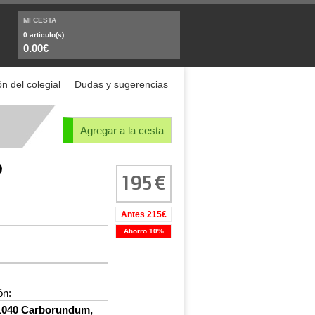
MI CESTA
0
artículo(s)
0.00€
n del colegial
Dudas y sugerencias
Agregar a la cesta
195
Antes 215€
Ahorro 10%
ón:
040 Carborundum,