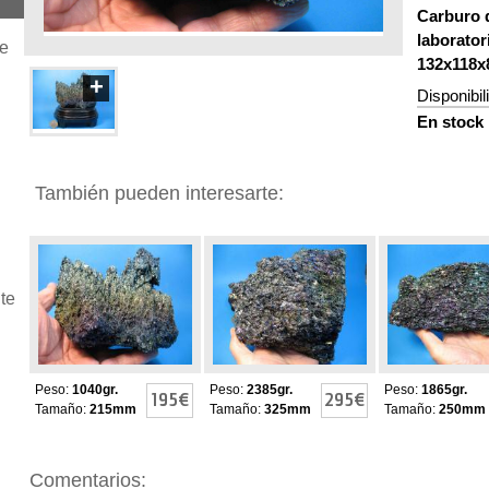
Carburo d
laborator
je
132x118x
+
Disponibil
En stock
También pueden interesarte:
CARBORUNDUM
CARBORUNDUM
CARBORU
CRISTALIZADO
CRISTALIZADO
CRISTALIZ
te
Peso:
1040gr.
Peso:
2385gr.
Peso:
1865gr.
195€
295€
Tamaño:
215mm
Tamaño:
325mm
Tamaño:
250mm
Comentarios: