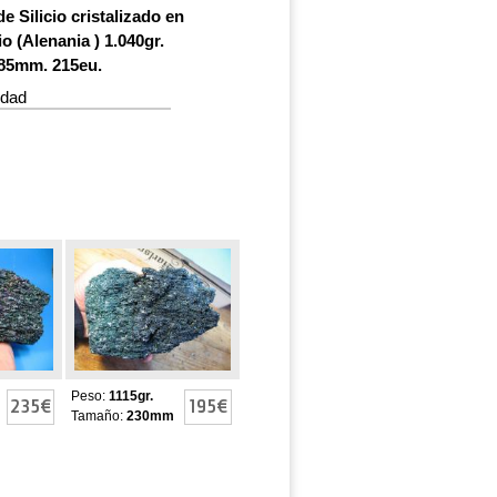
e Silicio cristalizado en
io (Alenania ) 1.040gr.
85mm. 215eu.
idad
NDUM
CARBORUNDUM
ADO
CRISTALIZADO
Peso:
1115gr.
235€
195€
Tamaño:
230mm