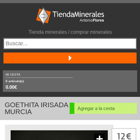
Tienda minerales / comprar minerales
MI CESTA
0
artículo(s)
0.00€
GOETHITA IRISADA
Agregar a la cesta
MURCIA
12
+