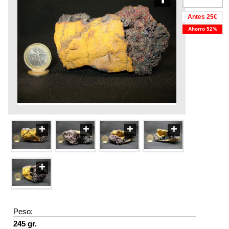
Antes 25€
Ahorro 52%
+
+
+
+
+
Peso:
245 gr.