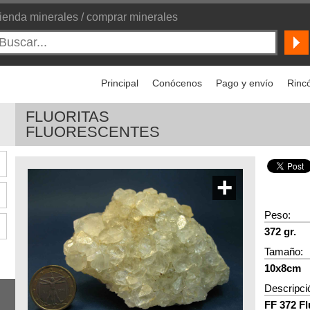
ienda minerales / comprar minerales
Principal
Conócenos
Pago y envío
Rincó
FLUORITAS
FLUORESCENTES
+
Peso:
372 gr.
Tamaño:
10x8cm
Descripci
FF 372 Fl