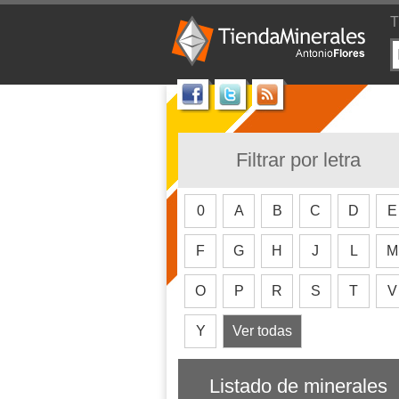
T
Filtrar por letra
0
A
B
C
D
E
F
G
H
J
L
M
O
P
R
S
T
V
Y
Ver todas
Listado de minerales