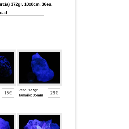
cia) 372gr. 10x8cm. 36eu.
idad
FLUORITAS
con
FLUORESCENTES
a
Peso:
127gr.
15€
29€
Tamaño:
35mm
FLUORITAS
ENTES
FLUORESCENTES
Y PIRITAS