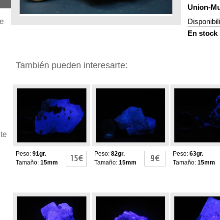
Union-Mur
je
Disponibil
En stock
También pueden interesarte:
Fluorita
FLUORITAS
Fluorita
fluorescente con
FLUORESCENTES
fluorescente 
cuarzo y pirita
cuarzo y pirit
te
Peso:
91gr.
Peso:
82gr.
Peso:
63gr.
15€
9€
Tamaño:
15mm
Tamaño:
15mm
Tamaño:
15mm
FLUORITAS
FLUORITAS
FLUORITAS
FLUORESCENTES
FLUORESCENTES
FLUORESC
Y PIRITAS
Y PIRITAS