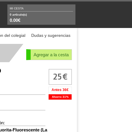
MI CESTA
0
artículo(s)
0.00€
n del colegial
Dudas y sugerencias
Agregar a la cesta
25
Antes 36€
Ahorro 31%
ón:
uorita-Fluorescente (La