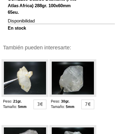
Atlas Africa) 288gr. 100x60mm
65eu.
Disponibilidad
En stock
También pueden interesarte:
Cuarzo Herkimer
Cuarzo Herkimer
Peso:
21gr.
Peso:
30gr.
3€
7€
Tamaño:
5mm
Tamaño:
5mm
CUARZO
Cuarzo Herkimer