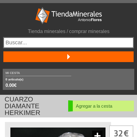
Tienda minerales / comprar minerales
MI CESTA
0
artículo(s)
0.00€
CUARZO
DIAMANTE
Agregar a la cesta
HERKIMER
32
+