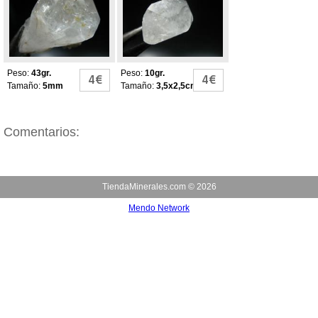
Peso:
43gr.
Peso:
10gr.
4€
4€
Tamaño:
5mm
Tamaño:
3,5x2,5cm
Comentarios:
TiendaMinerales.com ©
2026
Mendo Network