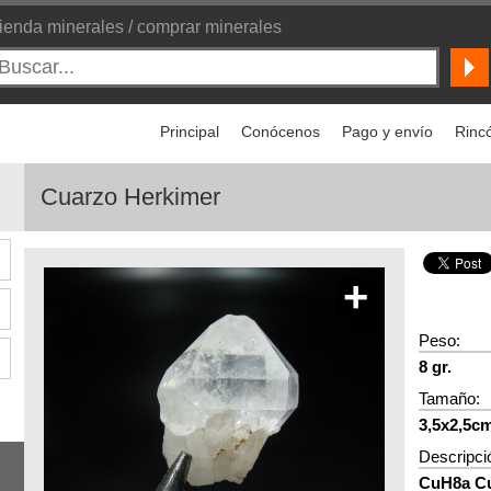
ienda minerales / comprar minerales
Principal
Conócenos
Pago y envío
Rincó
Cuarzo Herkimer
+
Peso:
8 gr.
Tamaño:
3,5x2,5c
Descripci
CuH8a Cu