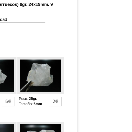
arruecos) 8gr. 24x19mm. 9
idad
imer
Cuarzo Herkimer
Peso:
25gr.
6€
2€
Tamaño:
5mm
imer
Cuarzo Herkimer