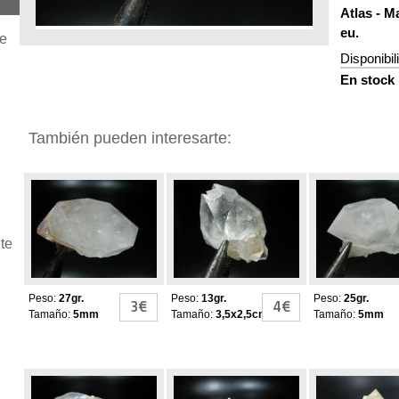
Atlas - M
eu.
je
Disponibil
En stock
También pueden interesarte:
Cuarzo Herkimer
Cuarzo Herkimer
Cuarzo Herk
te
Peso:
27gr.
Peso:
13gr.
Peso:
25gr.
3€
4€
Tamaño:
5mm
Tamaño:
3,5x2,5cm
Tamaño:
5mm
Cuarzo Herkimer
Cuarzo Herkimer
Cuarzo Herk