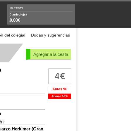
MI CESTA
0
artículo(s)
0.00€
n del colegial
Dudas y sugerencias
Agregar a la cesta
4
Antes 9€
Ahorro 56%
m
ón:
arzo Herkimer (Gran