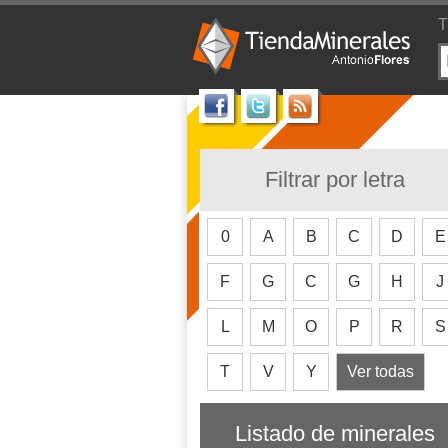
T
Filtrar por letra
0
A
B
C
D
E
F
G
C
G
H
J
L
M
O
P
R
S
T
V
Y
Ver todas
Listado de minerales