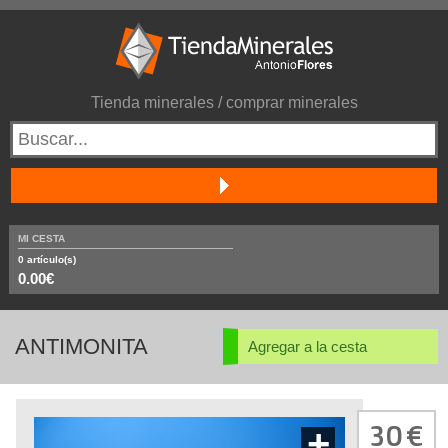
Tienda minerales / comprar minerales
MI CESTA
0
artículo(s)
0.00€
ANTIMONITA
Agregar a la cesta
30
+