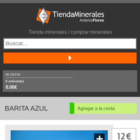
Tienda minerales / comprar minerales
MI CESTA
0
artículo(s)
0.00€
BARITA AZUL
Agregar a la cesta
12
+