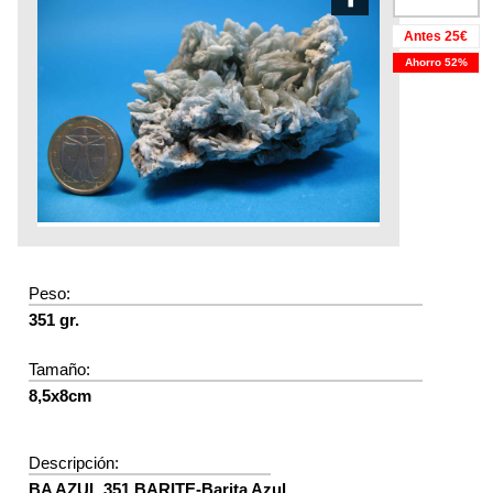
Antes 25€
Ahorro 52%
Peso:
351 gr.
Tamaño:
8,5x8cm
Descripción:
BA AZUL 351 BARITE-Barita Azul