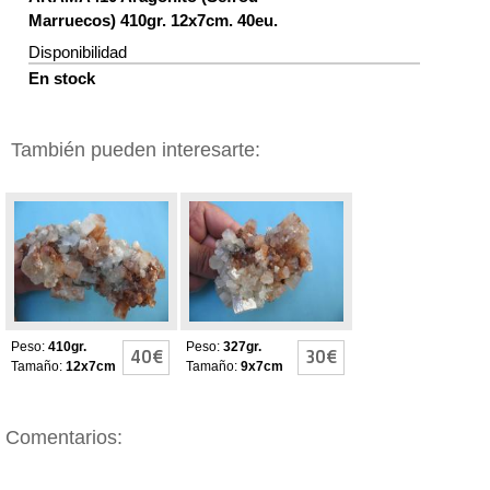
Marruecos) 410gr. 12x7cm. 40eu.
Disponibilidad
En stock
También pueden interesarte:
Aragonito de
Aragonito de
Marruecos
Marruecos
Peso:
410gr.
Peso:
327gr.
40€
30€
Tamaño:
12x7cm
Tamaño:
9x7cm
Comentarios: