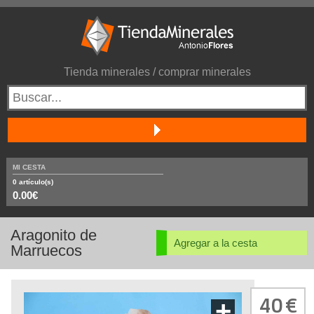
Tienda minerales / comprar minerales
MI CESTA
0
artículo(s)
0.00€
Aragonito de
Agregar a la cesta
Marruecos
40
+