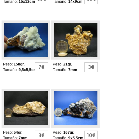
Tamaño:
15x12cm
Tamaño:
14x9cm
Calcita-Limonita-
CALCITA
Dolomita
LIMONITA
DOLOMITA
Peso:
158gr.
Peso:
21gr.
7€
3€
Tamaño:
9,5x5,5cm
Tamaño:
7mm
CALCITA
Calcita-Limonita-
LIMONITA
Dolomita
DOLOMITA
Peso:
54gr.
Peso:
167gr.
3€
10€
Tamaño:
7mm
Tamaño:
9x5,5cm