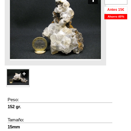
Antes 15€
Ahorro 40%
+
Peso:
152 gr.
Tamaño:
15mm