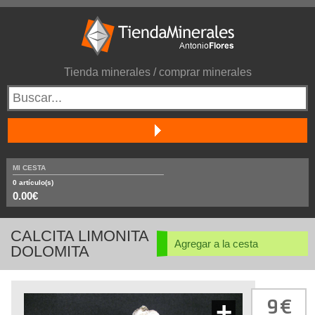
Tienda minerales / comprar minerales
MI CESTA
0
artículo(s)
0.00€
CALCITA LIMONITA
Agregar a la cesta
DOLOMITA
9
+