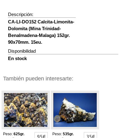
Descripción:
CA-LI-DO152 Calcita-Limonita-
Dolomita (Mina Trinidad-
Benalmadena-Malaga) 152gr.
90x70mm. 15eu.
Disponibilidad
En stock
También pueden interesarte:
Calcita-Limonita-
Calcita-Limonita-
Dolomita
Dolomita
Peso:
625gr.
Peso:
535gr.
95€
35€