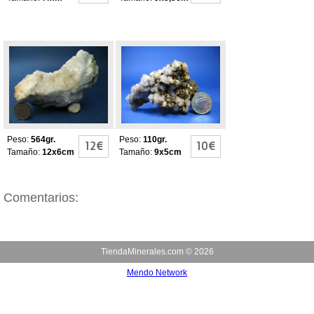
DOLOMITA
Calcita-Limonita-
Dolomita
Peso:
564gr.
Peso:
110gr.
12€
10€
Tamaño:
12x6cm
Tamaño:
9x5cm
Comentarios:
TiendaMinerales.com ©
2026
Mendo Network