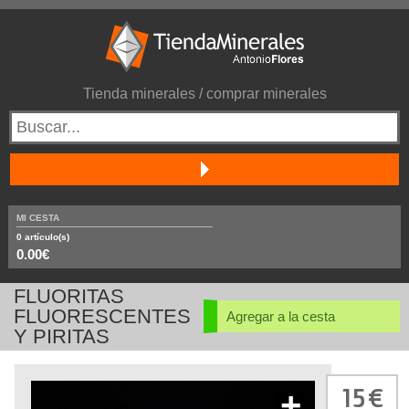
Tienda minerales / comprar minerales
MI CESTA
0
artículo(s)
0.00€
FLUORITAS
FLUORESCENTES
Agregar a la cesta
Y PIRITAS
15
+