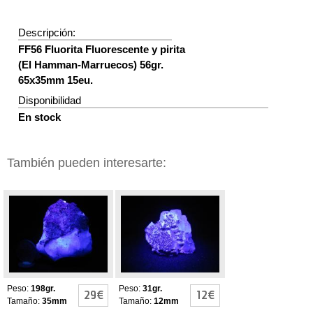
Descripción:
FF56 Fluorita Fluorescente y pirita
(El Hamman-Marruecos) 56gr.
65x35mm 15eu.
Disponibilidad
En stock
También pueden interesarte:
FLUORITAS
FLUORITAS
FLUORESCENTES
FLUORESCENTES
Y PIRITAS
Peso:
198gr.
Peso:
31gr.
29€
12€
Tamaño:
35mm
Tamaño:
12mm