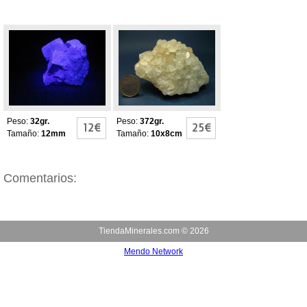
FLUORITAS
FLUORITAS
FLUORESCENTES
FLUORESCENTES
Y PIRITAS
Peso:
32gr.
Peso:
372gr.
12€
25€
Tamaño:
12mm
Tamaño:
10x8cm
Comentarios:
TiendaMinerales.com ©
2026
Mendo Network