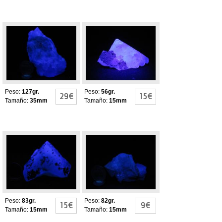
FLUORITAS
FLUORITAS
FLUORESCENTES
FLUORESCENTES
Y PIRITAS
Peso:
127gr.
Peso:
56gr.
29€
15€
Tamaño:
35mm
Tamaño:
15mm
Fluorita
FLUORITAS
fluorescente con
FLUORESCENTES
cuarzo y pirita
Peso:
83gr.
Peso:
82gr.
15€
9€
Tamaño:
15mm
Tamaño:
15mm