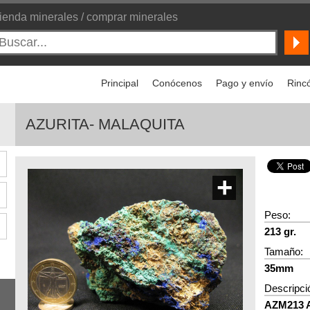
ienda minerales / comprar minerales
Principal
Conócenos
Pago y envío
Rincó
AZURITA- MALAQUITA
+
Peso:
213 gr.
Tamaño:
35mm
Descripci
AZM213 Az