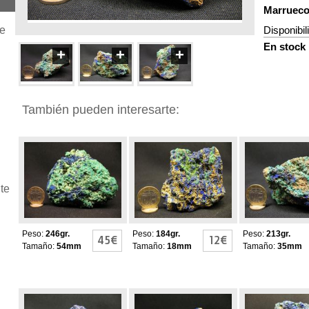
Marrueco
je
Disponibil
En stock
+
+
+
También pueden interesarte:
AZURITA-
AZURITA-
AZURITA-
MALAQUITA
MALAQUITA
MALAQUITA
te
Peso:
246gr.
Peso:
184gr.
Peso:
213gr.
45€
12€
Tamaño:
54mm
Tamaño:
18mm
Tamaño:
35mm
AZURITA-
AZURITA-
AZURITA-