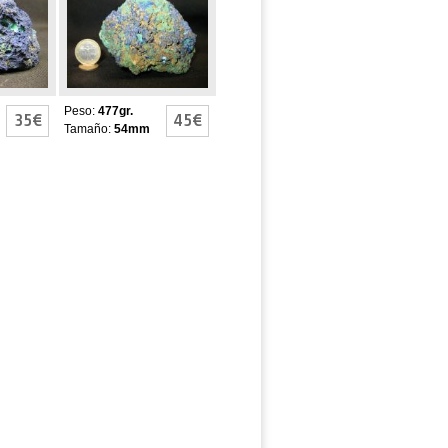
MALAQUITA
Peso:
477gr.
35€
45€
Tamaño:
54mm