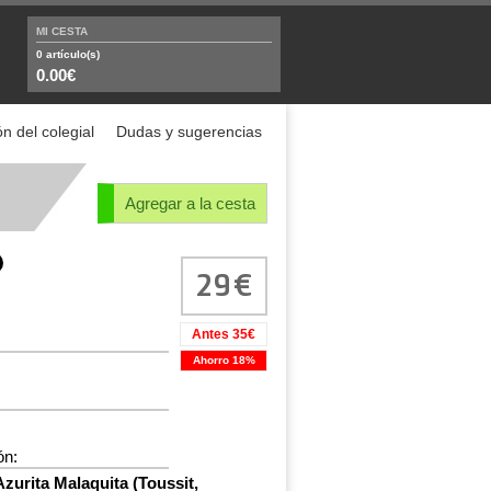
MI CESTA
0
artículo(s)
0.00€
n del colegial
Dudas y sugerencias
Agregar a la cesta
29
Antes 35€
Ahorro 18%
ón:
urita Malaquita (Toussit,