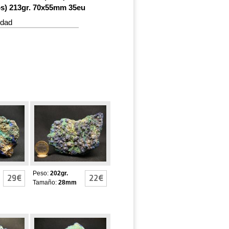
s) 213gr. 70x55mm 35eu
idad
AZURITA-
MALAQUITA
Peso:
202gr.
29€
22€
Tamaño:
28mm
AZURITA-