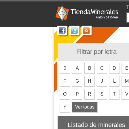
T
Filtrar por letra
0
A
B
C
D
E
F
G
H
J
L
M
O
P
R
S
T
V
Y
Ver todas
Listado de minerales