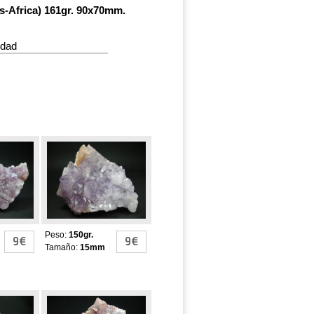
as-Africa) 161gr. 90x70mm.
idad
E
GEODAS DE
AMATISTA
Peso:
150gr.
9€
9€
Tamaño:
15mm
E
GEODAS DE