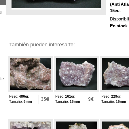
(Anti Atl
15eu.
je
Disponibil
En stock
También pueden interesarte:
GEODAS DE
GEODAS DE
GEODAS D
AMATISTA
AMATISTA
AMATISTA
te
Peso:
486gr.
Peso:
161gr.
Peso:
229gr.
35€
9€
Tamaño:
6mm
Tamaño:
15mm
Tamaño:
15mm
GEODAS DE
GEODAS DE
GEODAS D