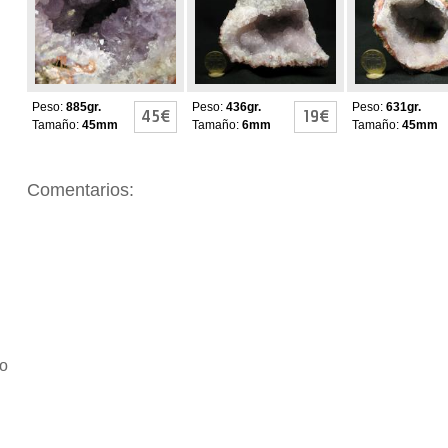
AMATISTA
AMATISTA
AMATISTA
Peso:
885gr.
Peso:
436gr.
Peso:
631gr.
45€
19€
Tamaño:
45mm
Tamaño:
6mm
Tamaño:
45mm
Comentarios:
io