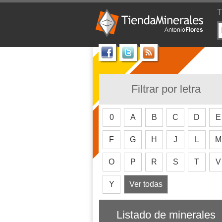
T
Filtrar por letra
0
A
B
C
D
E
F
G
H
J
L
M
O
P
R
S
T
V
Y
Ver todas
Listado de minerales