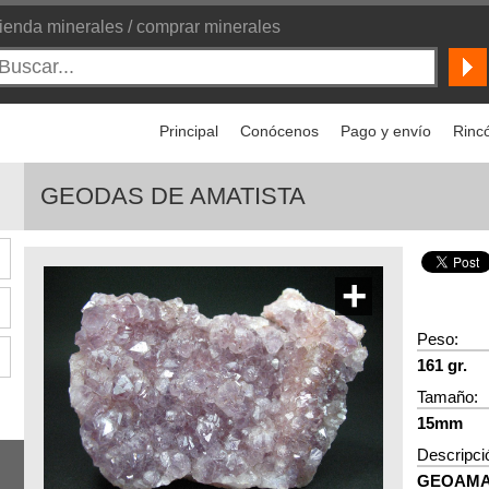
ienda minerales / comprar minerales
Principal
Conócenos
Pago y envío
Rincó
GEODAS DE AMATISTA
+
Peso:
161 gr.
Tamaño:
15mm
Descripci
GEOAMA1