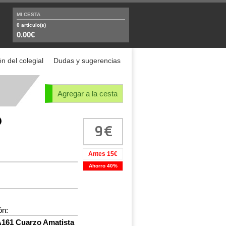
MI CESTA
0
artículo(s)
0.00€
n del colegial
Dudas y sugerencias
Agregar a la cesta
9
Antes 15€
Ahorro 40%
ón:
61 Cuarzo Amatista