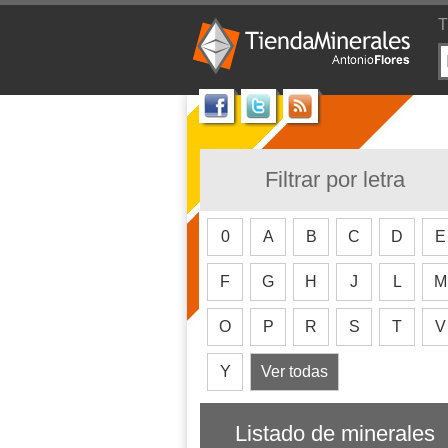
T
Filtrar por letra
0
A
B
C
D
E
F
G
H
J
L
M
O
P
R
S
T
V
Y
Ver todas
Listado de minerales