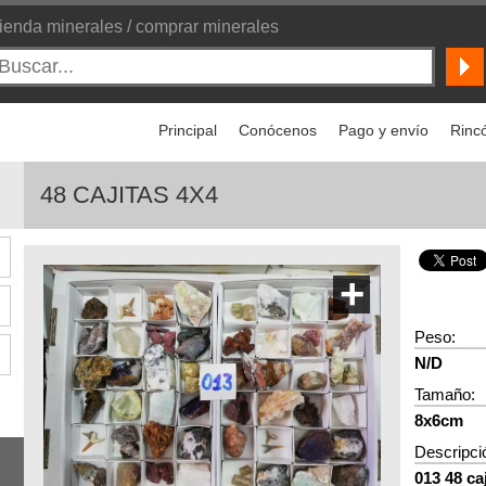
ienda minerales / comprar minerales
Principal
Conócenos
Pago y envío
Rincó
48 CAJITAS 4X4
+
Peso:
N/D
Tamaño:
8x6cm
Descripci
013 48 c