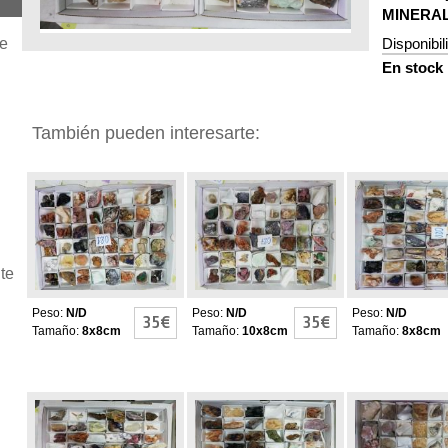
MINERA
je
Disponibil
En stock
También pueden interesarte:
48 CAJITAS 4X4
48 CAJITAS 4X4
48 CAJITAS 
te
Peso:
N/D
Peso:
N/D
Peso:
N/D
35€
35€
Tamaño:
8x8cm
Tamaño:
10x8cm
Tamaño:
8x8cm
48 CAJITAS 4X4
48 CAJITAS 4X4
48 CAJITAS 