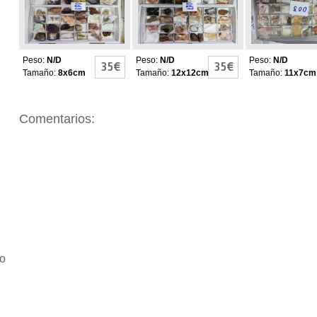
Peso:
N/D
Peso:
N/D
Peso:
N/D
35€
35€
Tamaño:
8x6cm
Tamaño:
12x12cm
Tamaño:
11x7cm
Comentarios:
io