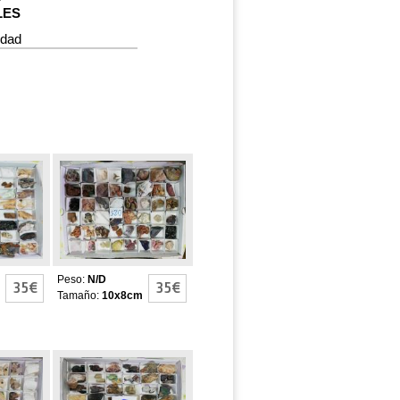
LES
idad
4X4
48 CAJITAS 4X4
Peso:
N/D
35€
35€
Tamaño:
10x8cm
4X4
48 CAJITAS 4X4