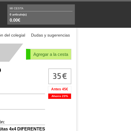
MI CESTA
0
artículo(s)
0.00€
n del colegial
Dudas y sugerencias
Agregar a la cesta
35
Antes 45€
Ahorro 23%
ón:
ajitas 4x4 DIFERENTES