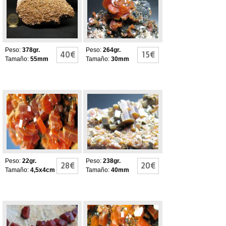
Peso:
378gr.
Peso:
264gr.
40€
15€
Tamaño:
55mm
Tamaño:
30mm
Vanadinita
VANADINITA
Peso:
22gr.
Peso:
238gr.
28€
20€
Tamaño:
4,5x4cm
Tamaño:
40mm
VANADINITA
Vanadinita