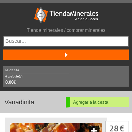
Tienda minerales / comprar minerales
MI CESTA
0
artículo(s)
0.00€
Vanadinita
Agregar a la cesta
28
+