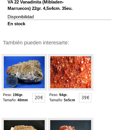
VA 22 Vanadinita (Mibladen-
Marruecos) 22gr. 4,5x4cm. 35eu.
Disponibilidad
En stock
También pueden interesarte:
VANADINITA
Vanadinita
Peso:
196gr.
Peso:
94gr.
20€
39€
Tamaño:
40mm
Tamaño:
5x5cm
VANADINITA
VANADINITA