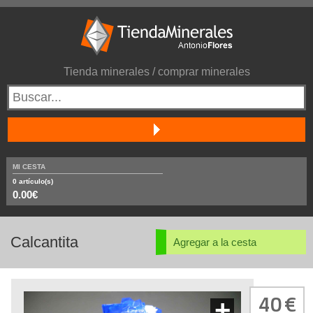
Tienda minerales / comprar minerales
MI CESTA
0
artículo(s)
0.00€
Calcantita
Agregar a la cesta
40
+