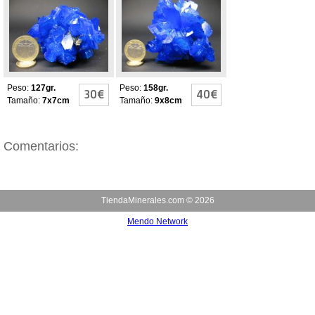
Calcantita
Calcantita
Peso:
127gr.
Peso:
158gr.
30€
40€
Tamaño:
7x7cm
Tamaño:
9x8cm
Comentarios:
TiendaMinerales.com ©
2026
Mendo Network