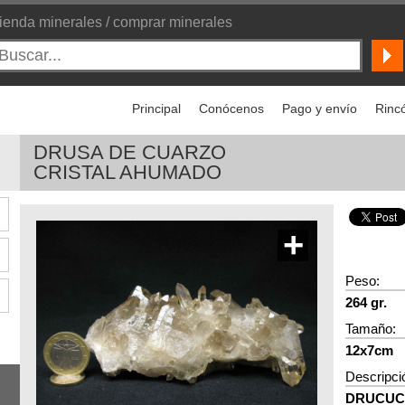
ienda minerales / comprar minerales
Principal
Conócenos
Pago y envío
Rincó
DRUSA DE CUARZO
CRISTAL AHUMADO
+
Peso:
264 gr.
Tamaño:
12x7cm
Descripci
DRUCUCR