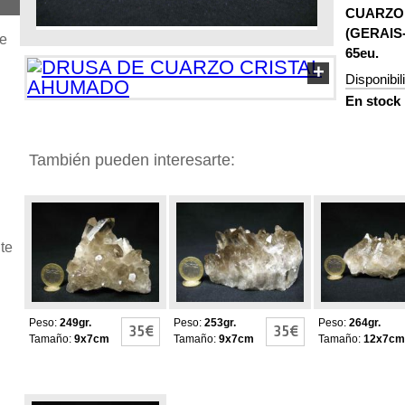
CUARZO
(GERAIS-
je
65eu.
+
Disponibil
En stock
También pueden interesarte:
DRUSA DE
DRUSA DE
DRUSA DE
CUARZO CRISTAL
CUARZO CRISTAL
CUARZO CR
AHUMADO
AHUMADO
AHUMADO
te
Peso:
249gr.
Peso:
253gr.
Peso:
264gr.
35€
35€
Tamaño:
9x7cm
Tamaño:
9x7cm
Tamaño:
12x7cm