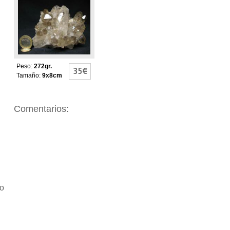
DRUSA DE
CUARZO CRISTAL
AHUMADO
Peso:
272gr.
35€
Tamaño:
9x8cm
Comentarios:
io