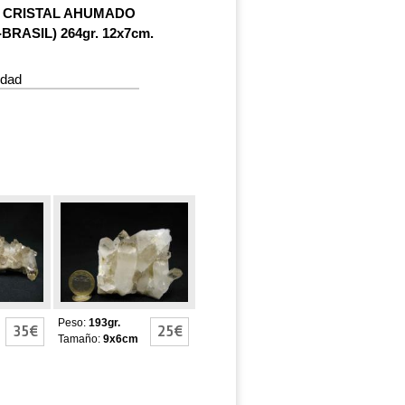
 CRISTAL AHUMADO
BRASIL) 264gr. 12x7cm.
idad
DRUSA DE
ISTAL
CUARZO CRISTAL
AHUMADO
Peso:
193gr.
35€
25€
Tamaño:
9x6cm