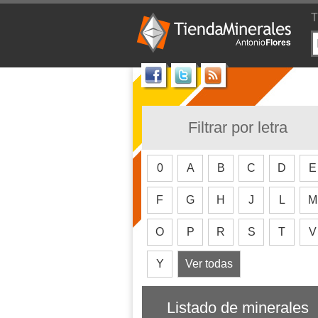
T
Filtrar por letra
0
A
B
C
D
E
F
G
H
J
L
M
O
P
R
S
T
V
Y
Ver todas
Listado de minerales