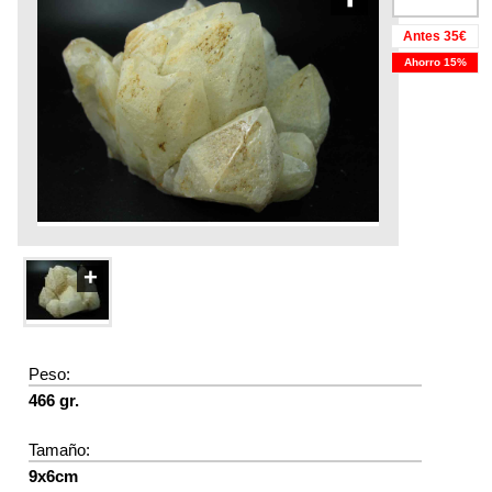
Antes 35€
Ahorro 15%
+
Peso:
466 gr.
Tamaño:
9x6cm