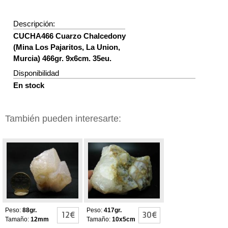
Descripción:
CUCHA466 Cuarzo Chalcedony
(Mina Los Pajaritos, La Union,
Murcia) 466gr. 9x6cm. 35eu.
Disponibilidad
En stock
También pueden interesarte:
Cuarzo calcedonia
Cuarzo Chalcedony
chalcedony
Peso:
88gr.
Peso:
417gr.
12€
30€
Tamaño:
12mm
Tamaño:
10x5cm