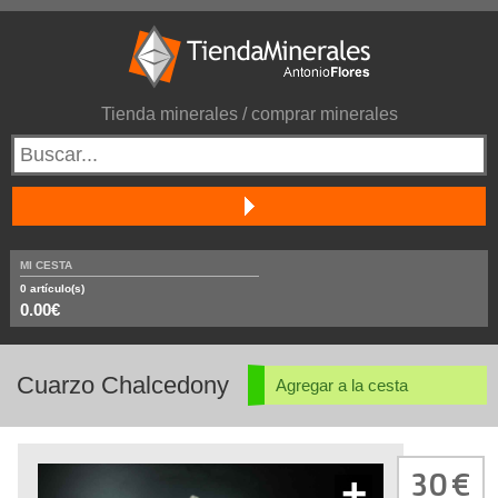
Tienda minerales / comprar minerales
MI CESTA
0
artículo(s)
0.00€
Cuarzo Chalcedony
Agregar a la cesta
30
+