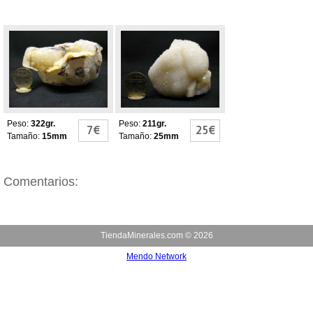
CUARZO
Cuarzo calcedonia
CHALCEDONY
chalcedony
Peso:
322gr.
Peso:
211gr.
7€
25€
Tamaño:
15mm
Tamaño:
25mm
Comentarios:
TiendaMinerales.com ©
2026
Mendo Network