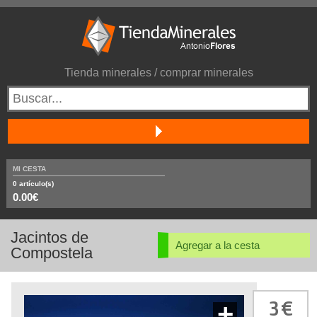
Tienda minerales / comprar minerales
MI CESTA
0
artículo(s)
0.00€
Jacintos de
Agregar a la cesta
Compostela
3
+