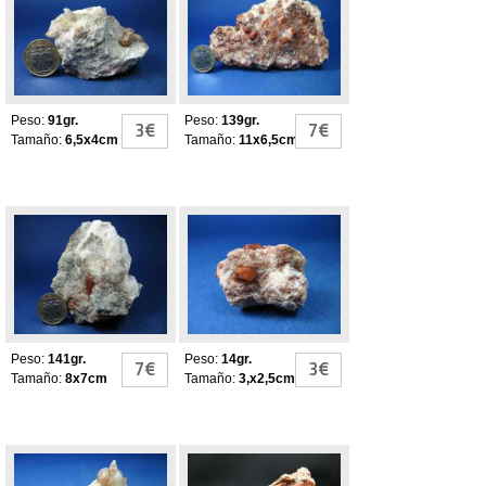
Compostela
Compostela
Peso:
91gr.
Peso:
139gr.
3€
7€
Tamaño:
6,5x4cm
Tamaño:
11x6,5cm
Jacintos de
Jacintos de
Compostela
Compostela
Peso:
141gr.
Peso:
14gr.
7€
3€
Tamaño:
8x7cm
Tamaño:
3,x2,5cm
Jacintos de
JACINTOS DE
Compostela
COMPOSTELA