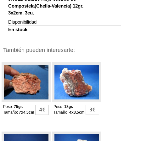
Compostela(Chella-Valencia) 12gr.
3x2cm. 3eu.
Disponibilidad
En stock
También pueden interesarte:
Cuarzo Rojo-
Jacintos de
Jacinto de
Compostela
Compostela
Peso:
75gr.
Peso:
18gr.
4€
3€
Tamaño:
7x4,5cm
Tamaño:
4x3,5cm
Jacintos de
Jacintos de